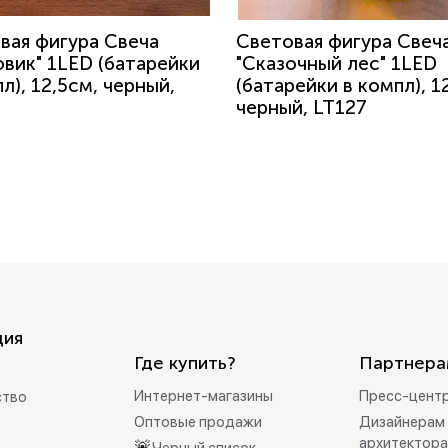
вая фигура Свеча
Световая фигура Свеч
овик" 1LED (батарейки
"Сказочный лес" 1LED
л), 12,5см, черный,
(батарейки в компл), 1
черный, LT127
ция
Где купить?
Партнера
Интернет-магазины
Пресс-цент
ство
Оптовые продажи
Дизайнерам 
архитектор
🚨