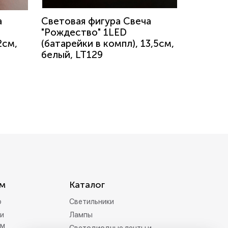
а
Световая фигура Свеча
"Рождество" 1LED
2см,
(батарейки в компл), 13,5см,
белый, LT129
м
Каталог
р
Светильники
и
Лампы
ам