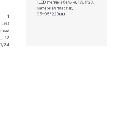
1LED (теплый белый), 1W, IP20,
материал пластик,
зетки
95*95*220мм
1
LED
парковые
елый
12
1/24
видео