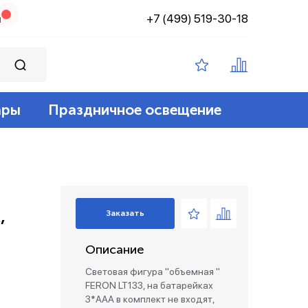
+7 (499) 519-30-18
н
ары
Праздничное освещение
ампы филамент
ение
ные 12v
йт
 лампы
адские
диодный
зация беспроводные
,
Заказать
ые лампы
Описание
лент 12/24v
е коробки и коннекторы
Световая фигура "объемная "
FERON LT133, на батарейках
3*AAA в комплект не входят,