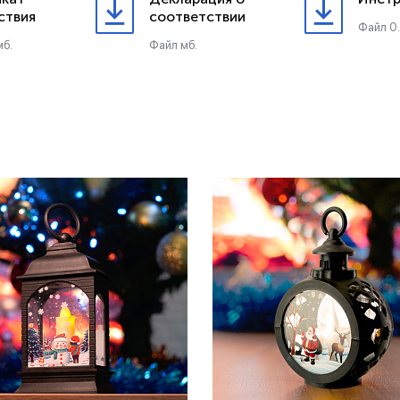
ствия
соответствии
Файл 0
мб.
Файл мб.