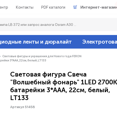
ентр
Контакты
PDF каталоги
Интернет-магази
диодные ленты и дюралайт
Электротов
Светодиодные л
Акцентное освещ
Ленты светодиод
Датчики
Гирлянды белт-ла
Световые фигуры и украшения для Нового года FERON
ейки 3*ААА, 22см, белый, LT133
Люминесцентные
Светильники скл
Дюралайт свето
Звонки и сигнали
Прочее
Световая фигура Свеча
"Волшебный фонарь" 1LED 2700K
Аксессуары
Эпра (балласты)
Металлогалогенн
батарейки 3*ААА, 22см, белый,
LT133
Подсветка
Контроллеры для 
Распределительны
Артикул 51458
Прочее