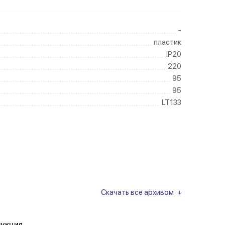
-
пластик
IP20
220
95
95
LT133
Скачать все архивом
укция