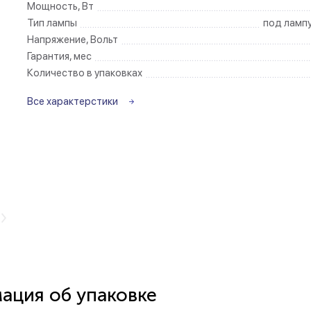
Мощность, Вт
Тип лампы
под ламп
Беспроводные ро
Напряжение, Вольт
Гарантия, мес
Розетки садово-
Количество в упаковках
Все характерстики
ция об упаковке