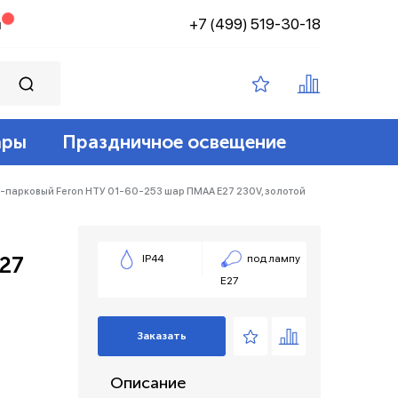
+7 (499) 519-30-18
н
ары
Праздничное освещение
ампы филамент
ение
ные 12v
йт
-парковый Feron НТУ 01-60-253 шар ПМАА E27 230V, золотой
 лампы
адские
диодный
зация беспроводные
27
IP44
под лампу
Е27
ые лампы
лент 12/24v
е коробки и коннекторы
Заказать
Описание