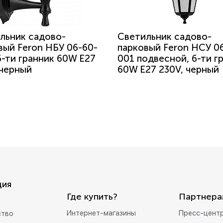
льник садово-
Светильник садово-
вый Feron НБУ 06-60-
парковый Feron НСУ 0
 6-ти гранник 60W E27
001 подвесной, 6-ти г
 черный
60W E27 230V, черный
ция
Где купить?
Партнера
Интернет-магазины
Пресс-цент
ство