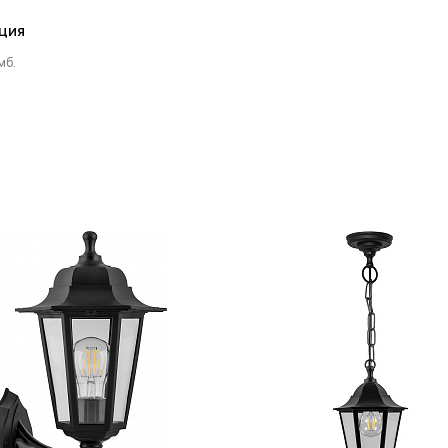
ция
мб.