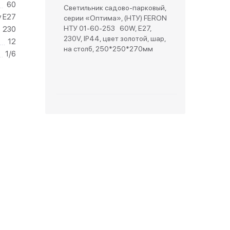
60
Светильник садово-парковый,
у Е27
серии «Оптима», (НТУ) FERON
зетки
НТУ 01-60-253 60W, E27,
230
230V, IP44, цвет золотой, шар,
12
на столб, 250*250*270мм
парковые
1/6