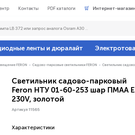
ентр
Контакты
PDF каталоги
Интернет-магази
диодные ленты и дюралайт
Электротов
Светодиодные л
Акцентное освещ
Ленты светодиод
Датчики
Гирлянды белт-ла
свещение FERON
Садово-парковые светильники FERON
Светильник садово
Светильник садово-парковый
Люминесцентные
Светильники скл
Дюралайт свето
Звонки и сигнали
Прочее
Feron НТУ 01-60-253 шар ПМАА E
230V, золотой
Аксессуары
Эпра (балласты)
Металлогалогенн
Артикул 11565
Подсветка
Контроллеры для 
Распределительны
Характеристики
Прочее