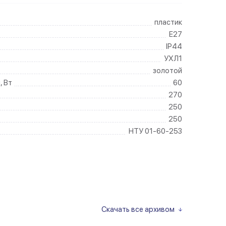
пластик
E27
IP44
УХЛ1
золотой
, Вт
60
270
250
250
НТУ 01-60-253
Скачать все архивом