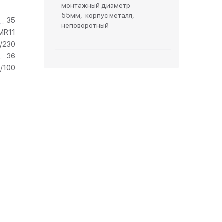
монтажный диаметр
55мм, корпус металл,
35
зетки
неповоротный
MR11
/230
парковые
36
1/100