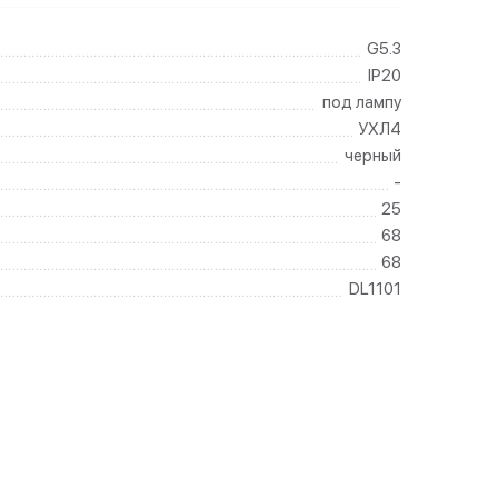
G5.3
IP20
под лампу
УХЛ4
черный
-
25
68
68
DL1101