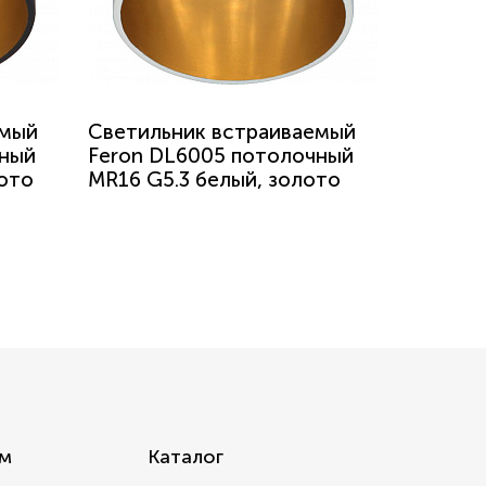
емый
Светильник встраиваемый
чный
Feron DL6005 потолочный
лото
MR16 G5.3 белый, золото
м
Каталог