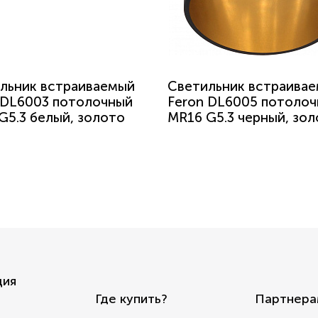
льник встраиваемый
Светильник встраива
 DL6003 потолочный
Feron DL6005 потоло
G5.3 белый, золото
MR16 G5.3 черный, зо
ция
Где купить?
Партнера