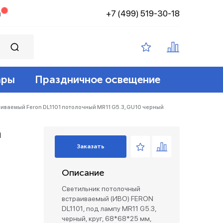
+7 (499) 519-30-18
н
ары
Праздничное освещение
ампы филамент
ение
ные 12v
йт
иваемый Feron DL1101 потолочный MR11 G5.3, GU10 черный
n
 лампы
адские
диодный
зация беспроводные
Заказать
ые лампы
Описание
лент 12/24v
е коробки и коннекторы
Светильник потолочный
встраиваемый (ИВО) FERON
DL1101, под лампу MR11 G5.3,
черный, круг, 68*68*25 мм,