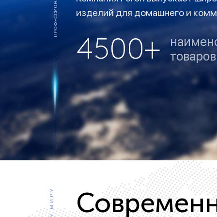
изделий для домашнего и комм
Беспроводные выключатели
4500+
наимен
Контроллеры и реле 220в
товаров
Современ