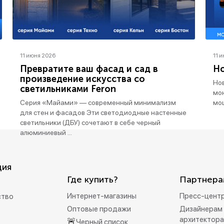
11 июня 2026
11 
Превратите ваш фасад и сад в
Но
произведение искусства со
Нов
светильниками Feron
мо
Серия «Майами» — современный минимализм
мо
для стен и фасадов Эти светодиодные настенные
светильники (ДБУ) сочетают в себе черный
алюминиевый ...
ция
Где купить?
Партнера
Интернет-магазины
Пресс-цент
ство
Оптовые продажи
Дизайнерам 
архитектор
🚨
Черный список