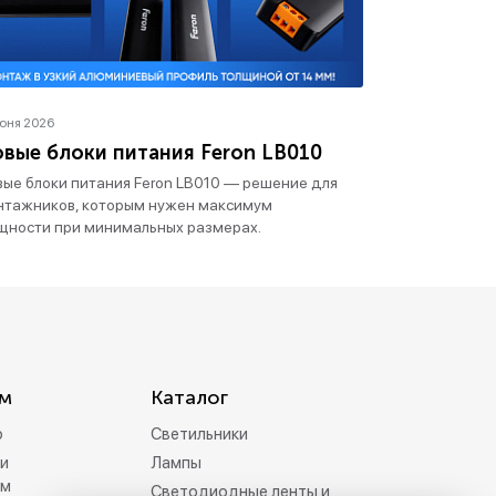
июня 2026
вые блоки питания Feron LB010
ые блоки питания Feron LB010 — решение для
нтажников, которым нужен максимум
щности при минимальных размерах.
м
Каталог
р
Светильники
и
Лампы
ам
Светодиодные ленты и