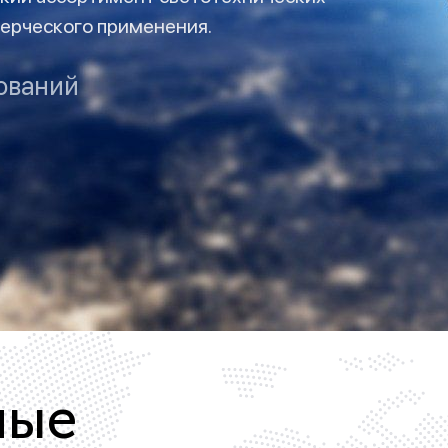
ерческого применения.
Беспроводные ро
ований
Розетки садово-
ные