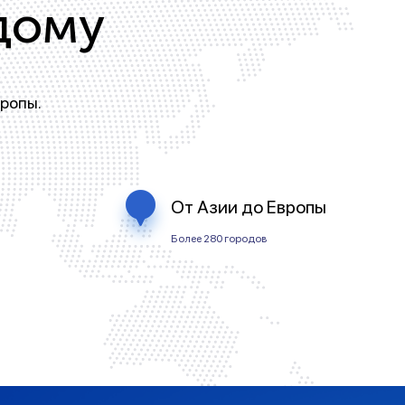
дому
вропы.
От Азии до Европы
Более 280 городов