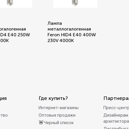
Беспроводные ро
Лампа
Розетки садово-
огалогенная
металлогалогенная
ID4 E40 250W
Feron HID4 E40 400W
000K
230V 4000K
ция
Где купить?
Партнера
Интернет-магазины
Пресс-цент
ство
Оптовые продажи
Дизайнерам 
архитектор
🚨
Черный список
Дистрибьют