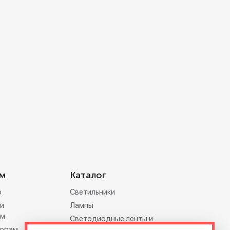
зетки
парковые
м
Каталог
р
Светильники
и
Лампы
ам
Светодиодные ленты и
орам
дюралайт