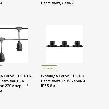
3м
Белт-лайт, белый
Новинка
да Feron CL50-13-
Гирлянда Feron CL50-8
 белт-лайт на
Белт-лайт 230V черный
ах 230V черный
IP65 8м
3м