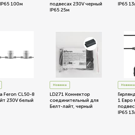
IP65 100м
подвесах 230V черный
IP65 1
IP65 25м
Новинка
Новинка
а Feron CL50-8
LD271 Коннектор
Гирлян
йт 230V белый
соединительный для
1 Евро
Белт-лайт, черный
подвес
IP65 1