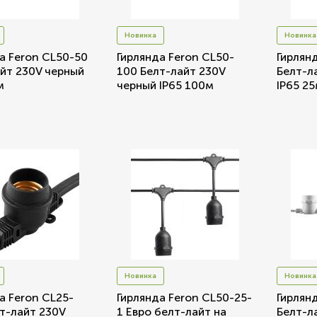
Беспроводные ро
Новинка
Новинка
а Feron CL50-50
Гирлянда Feron CL50-
Гирлян
Розетки садово-
йт 230V черный
100 Белт-лайт 230V
Белт-л
м
черный IP65 100м
IP65 2
Новинка
Новинка
а Feron CL25-
Гирлянда Feron CL50-25-
Гирлян
т-лайт 230V
1 Евро белт-лайт на
Белт-л