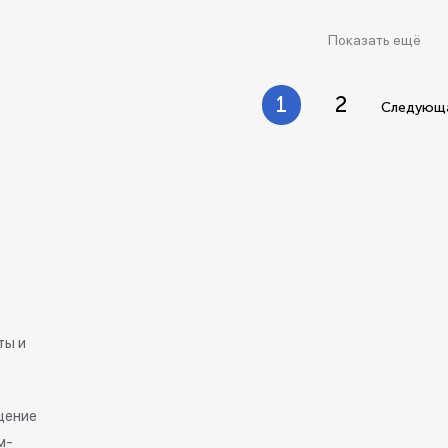
Показать ещё
1
2
Следующ
ты и
щение
м-