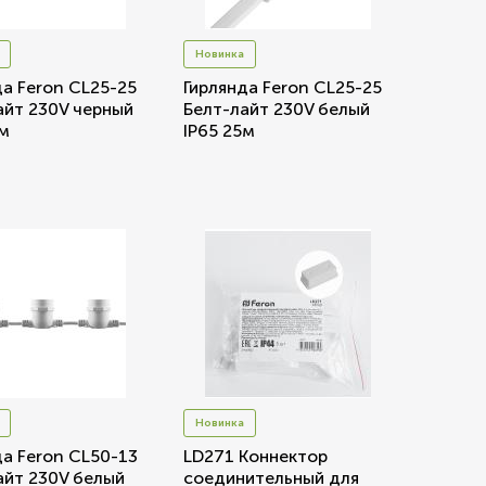
зетки
Новинка
да Feron CL25-25
Гирлянда Feron CL25-25
парковые
айт 230V черный
Белт-лайт 230V белый
5м
IP65 25м
Новинка
да Feron CL50-13
LD271 Коннектор
айт 230V белый
соединительный для