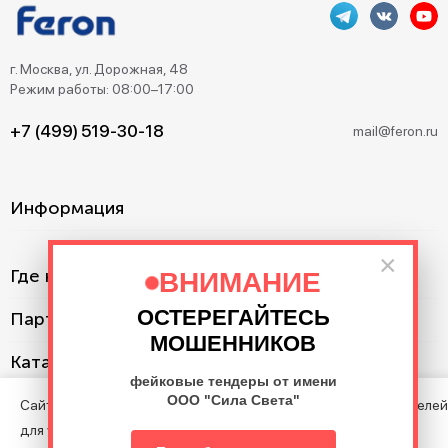
г. Москва, ул. Дорожная, 48
Режим работы: 08:00–17:00
+7 (499) 519-30-18
mail@feron.ru
Информация
×
Где купить?
ВНИМАНИЕ
ОСТЕРЕГАЙТЕСЬ
Партнерам
МОШЕННИКОВ
Каталог
фейковые тендеры от имени
ООО "Сила Света"
Сайт использует cookie с целью анализа поведения посетителей
для улучшения Сайта.
©2013–2026. Все права защищены. Данный сайт носит