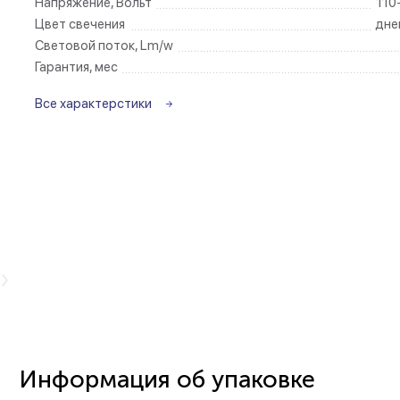
Напряжение, Вольт
110
Цвет свечения
дне
Беспроводные ро
Световой поток, Lm/w
Гарантия, мес
Розетки садово-
Все характерстики
Информация об упаковке