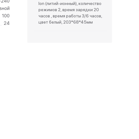
-240
Ion (литий-ионный), количество
вной
режимов 2, время зарядки 20
зетки
100
часов , время работы 3/6 часов,
цвет белый, 203*68*45мм
24
парковые
видео