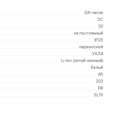
3/6 часов
DC
30
не постоянный
IP20
переносной
УХЛ4
Li-Ion (литий-ионный)
белый
45
203
68
EL15