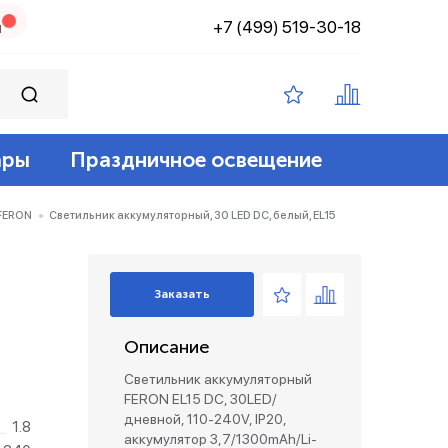
+7 (499) 519-30-18
н
ары
Праздничное освещение
ампы филамент
ение
ные 12v
йт
 FERON
Светильник аккумуляторный, 30 LED DC, белый, EL15
 лампы
адские
диодный
зация беспроводные
Заказать
ые лампы
Описание
лент 12/24v
е коробки и коннекторы
Светильник аккумуляторный
FERON EL15 DC, 30LED/
дневной, 110-240V, IP20,
1.8
аккумулятор 3,7/1300mAh/Li-