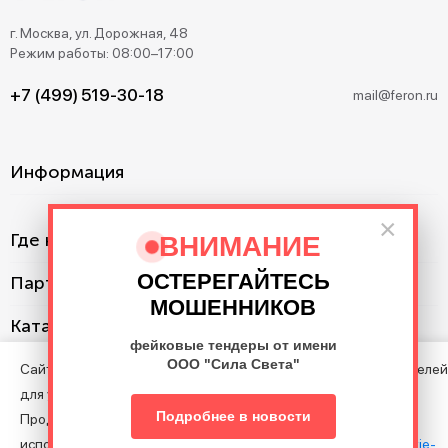
г. Москва, ул. Дорожная, 48
Режим работы: 08:00–17:00
+7 (499) 519-30-18
mail@feron.ru
Информация
×
Где купить?
ВНИМАНИЕ
ОСТЕРЕГАЙТЕСЬ
Партнерам
МОШЕННИКОВ
Каталог
фейковые тендеры от имени
ООО "Сила Света"
Сайт использует cookie с целью анализа поведения посетителей
для улучшения Сайта.
©2013–2026. Все права защищены. Данный сайт носит
Подробнее в новости
Продолжая пользоваться Сайтом, вы соглашаетесь на
информационно-справочный характер и не является публичной
использование файлов cookie в соответствии с нашими
Cookie-