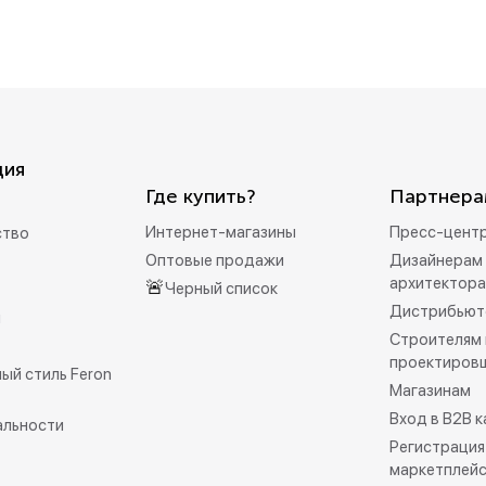
ция
Где купить?
Партнера
Интернет-магазины
Пресс-цент
ство
Оптовые продажи
Дизайнерам 
архитектор
🚨
Черный список
Дистрибьют
и
Строителям 
проектиров
ый стиль Feron
Магазинам
Вход в B2B 
альности
Регистрация
маркетплей