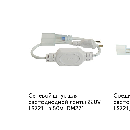
Сетевой шнур для
Соеди
светодиодной ленты 220V
свето
LS721 на 50м, DM271
LS721