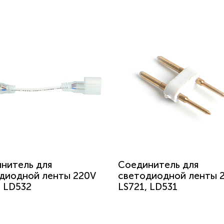
нитель для
Соединитель для
диодной ленты 220V
светодиодной ленты 
, LD532
LS721, LD531