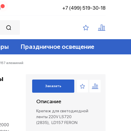
+7 (499) 519-30-18
н
ары
Праздничное освещение
ампы филамент
ение
ные 12v
йт
D157 алюминий
ы
 лампы
адские
диодный
зация беспроводные
Заказать
ые лампы
Описание
лент 12/24v
е коробки и коннекторы
Крепеж для светодиодной
ленты 220V LS720
(2835), LD157 FERON
2000