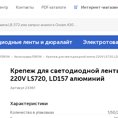
ентр
Контакты
PDF каталоги
Интернет-магази
диодные ленты и дюралайт
Электротов
Светодиодные л
Акцентное освещ
Ленты светодиод
Датчики
Гирлянды белт-ла
 FERON
Аксессуары FERON
Крепеж для светодиодной ленты 220V LS720, L
Крепеж для светодиодной лент
Люминесцентные
Светильники скл
Дюралайт свето
Звонки и сигнали
Прочее
220V LS720, LD157 алюминий
Аксессуары
Эпра (балласты)
Металлогалогенн
Артикул 23361
Подсветка
Контроллеры для 
Распределительны
Характеристики
Количество в упаковках
1/50/
Прочее