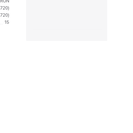
ERON
720)
зетки
720)
15
парковые
видео