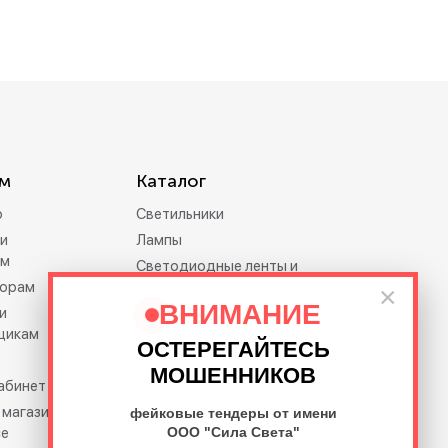
м
Каталог
р
Светильники
и
Лампы
ам
Светодиодные ленты и
орам
дюралайт
×
ВНИМАНИЕ
и
Электротовары
щикам
Праздничное освещение
ОСТЕРЕГАЙТЕСЬ
Освещение премиум-
МОШЕННИКОВ
кабинет
класса Feron.PRO
 магазина на
фейковые тендеры от имени
се
ООО "Сила Света"