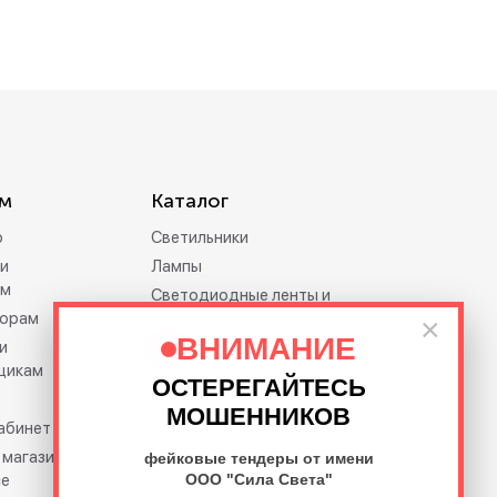
м
Каталог
р
Светильники
и
Лампы
ам
Светодиодные ленты и
орам
дюралайт
×
ВНИМАНИЕ
и
Электротовары
щикам
Праздничное освещение
ОСТЕРЕГАЙТЕСЬ
Освещение премиум-
МОШЕННИКОВ
кабинет
класса Feron.PRO
 магазина на
фейковые тендеры от имени
се
ООО "Сила Света"