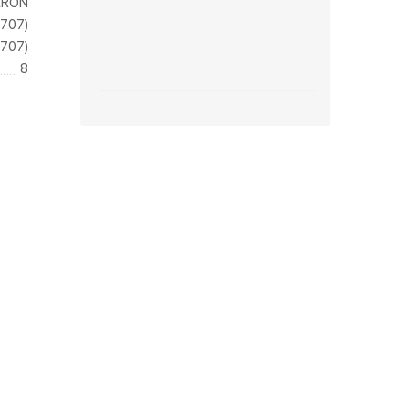
ERON
707)
зетки
707)
8
парковые