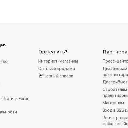
ция
Где купить?
Партнера
Интернет-магазины
Пресс-цент
ство
Оптовые продажи
Дизайнерам 
архитектор
🚨
Черный список
Дистрибьют
и
Строителям 
проектиров
ый стиль Feron
Магазинам
Вход в B2B 
альности
Регистрация
маркетплей