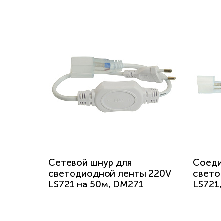
Сетевой шнур для
Соеди
светодиодной ленты 220V
свето
LS721 на 50м, DM271
LS721