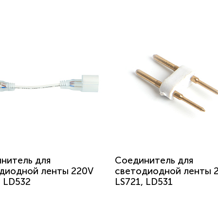
нитель для
Соединитель для
диодной ленты 220V
светодиодной ленты 
, LD532
LS721, LD531