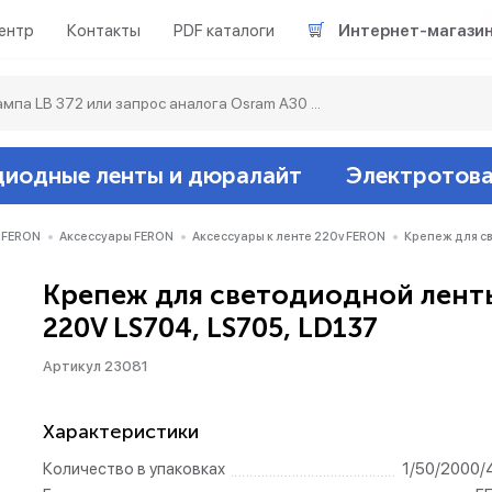
ентр
Контакты
PDF каталоги
Интернет-магази
диодные ленты и дюралайт
Электротов
Светодиодные л
Акцентное освещ
Ленты светодиод
Датчики
Гирлянды белт-ла
 FERON
Аксессуары FERON
Аксессуары к ленте 220v FERON
Крепеж для св
Крепеж для светодиодной лент
Люминесцентные
Светильники скл
Дюралайт свето
Звонки и сигнали
Прочее
220V LS704, LS705, LD137
Аксессуары
Эпра (балласты)
Металлогалогенн
Артикул 23081
Подсветка
Контроллеры для 
Распределительны
Характеристики
Количество в упаковках
1/50/2000/
Прочее