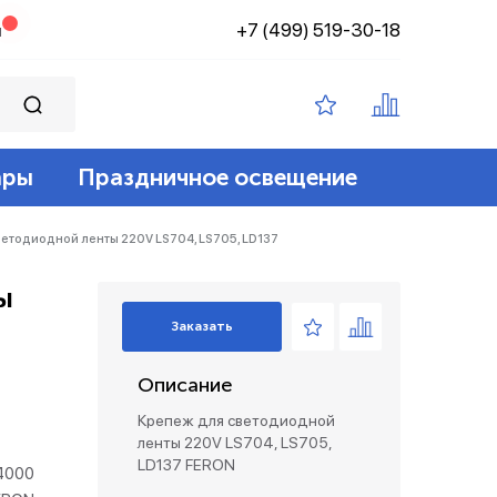
+7 (499) 519-30-18
н
ары
Праздничное освещение
ампы филамент
ение
ные 12v
йт
етодиодной ленты 220V LS704, LS705, LD137
ы
 лампы
адские
диодный
зация беспроводные
Заказать
ые лампы
Описание
лент 12/24v
е коробки и коннекторы
Крепеж для светодиодной
ленты 220V LS704, LS705,
LD137 FERON
4000