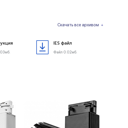
Скачать все архивом
укция
IES файл
.03мб.
Файл 0.02мб.