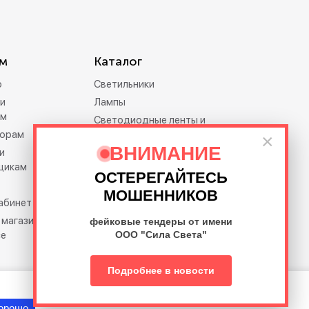
м
Каталог
р
Светильники
и
Лампы
ам
Светодиодные ленты и
орам
дюралайт
×
ВНИМАНИЕ
и
Электротовары
щикам
Праздничное освещение
ОСТЕРЕГАЙТЕСЬ
Освещение премиум-
МОШЕННИКОВ
кабинет
класса Feron.PRO
 магазина на
фейковые тендеры от имени
се
ООО "Сила Света"
Подробнее в новости
орошо