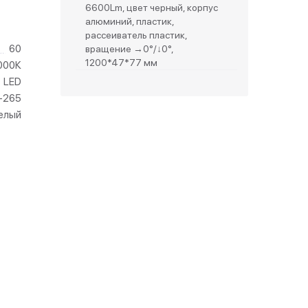
6600Lm, цвет черный, корпус
алюминий, пластик,
зетки
рассеиватель пластик,
60
вращение →0°/↓0°,
1200*47*77 мм
000К
парковые
LED
-265
елый
видео