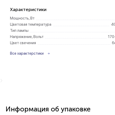
Характеристики
Беспроводные ро
Мощность, Вт
Цветовая температура
4
Розетки садово-
Тип лампы
Напряжение, Вольт
170
Цвет свечения
б
Все характерстики
Информация об упаковке