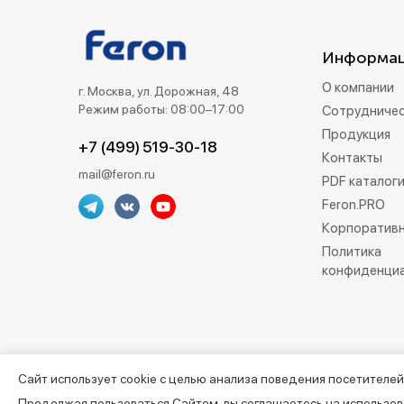
Информа
О компании
г. Москва, ул. Дорожная, 48
Режим работы: 08:00–17:00
Сотрудниче
Продукция
+7 (499) 519-30-18
Контакты
mail@feron.ru
PDF каталог
Feron.PRO
Корпоративн
Политика
конфиденци
Сайт использует cookie с целью анализа поведения посетителей
©2013–2026. Все права защищены. Данный сайт носит инфо
Продолжая пользоваться Сайтом, вы соглашаетесь на использов