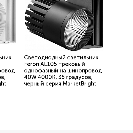
ьник
Светодиодный светильник
Feron AL105 трековый
ровод
однофазный на шинопровод
в,
40W 4000K, 35 градусов,
ght
черный серия MarketBright