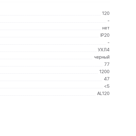
120
-
нет
IP20
-
УХЛ4
черный
77
1200
47
<5
AL120