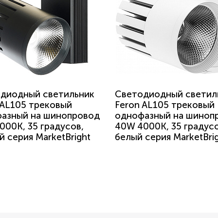
диодный светильник
Светодиодный светил
 AL105 трековый
Feron AL105 трековый
азный на шинопровод
однофазный на шиноп
000K, 35 градусов,
40W 4000K, 35 градусо
й серия MarketBright
белый серия MarketBri