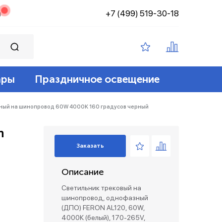
+7 (499) 519-30-18
н
ары
Праздничное освещение
ампы филамент
ение
ные 12v
йт
зный на шинопровод 60W 4000K 160 градусов черный
n
 лампы
адские
диодный
зация беспроводные
Заказать
ые лампы
Описание
лент 12/24v
е коробки и коннекторы
Светильник трековый на
шинопровод, однофазный
(ДПО) FERON AL120, 60W,
4000К (белый), 170-265V,