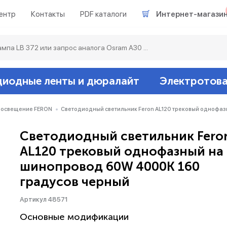
ентр
Контакты
PDF каталоги
Интернет-магази
диодные ленты и дюралайт
Электротов
Светодиодные л
Акцентное освещ
Ленты светодиод
Датчики
Гирлянды белт-ла
 освещение FERON
Светодиодный светильник Feron AL120 трековый однофа
Светодиодный светильник Fero
Люминесцентные
Светильники скл
Дюралайт свето
Звонки и сигнали
Прочее
AL120 трековый однофазный на
шинопровод 60W 4000K 160
Аксессуары
Эпра (балласты)
Металлогалогенн
градусов черный
Подсветка
Контроллеры для 
Распределительны
Артикул 48571
Основные модификации
Прочее