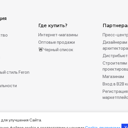
ция
Где купить?
Партнера
Интернет-магазины
Пресс-цент
ство
Оптовые продажи
Дизайнерам 
архитектор
🚨
Черный список
Дистрибьют
и
Строителям 
проектиров
ый стиль Feron
Магазинам
Вход в B2B 
альности
Регистрация
маркетплей
 для улучшения Сайта.
рмационно-справочный характер и не является публичной офертой.
Х
ание файлов cookie в соответствии с нашими
Cookie-правилами
.