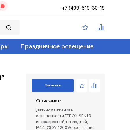
+7 (499) 519-30-18
н
ары
Праздничное освещение
ампы филамент
ение
ные 12v
йт
0°
 лампы
адские
диодный
зация беспроводные
Заказать
ые лампы
Описание
лент 12/24v
е коробки и коннекторы
Датчик движения и
освещенности FERON SEN15
инфракрасный, накладной,
IP44, 230V, 1200W, расстояние