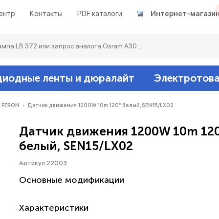
ентр
Контакты
PDF каталоги
Интернет-магази
диодные ленты и дюралайт
Электротов
Светодиодные л
Акцентное освещ
Ленты светодиод
Датчики
Гирлянды белт-ла
 FERON
Датчик движения 1200W 10m 120° белый, SEN15/LX02
Датчик движения 1200W 10m 12
Люминесцентные
Светильники скл
Дюралайт свето
Звонки и сигнали
Прочее
белый, SEN15/LX02
Аксессуары
Эпра (балласты)
Металлогалогенн
Артикул 22003
Основные модификации
Подсветка
Контроллеры для 
Распределительны
Характеристики
Прочее