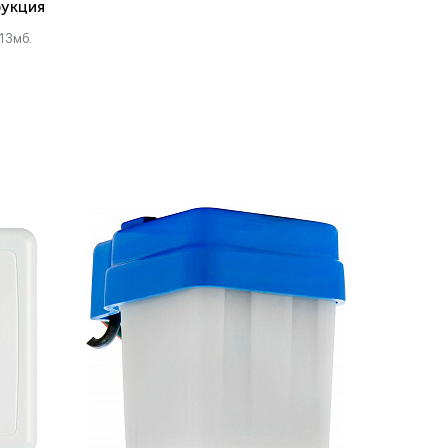
укция
13мб.