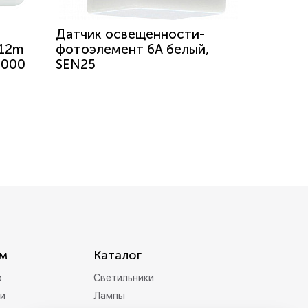
Датчик освещенности-
 12m
фотоэлемент 6А белый,
2000
SEN25
м
Каталог
р
Светильники
и
Лампы