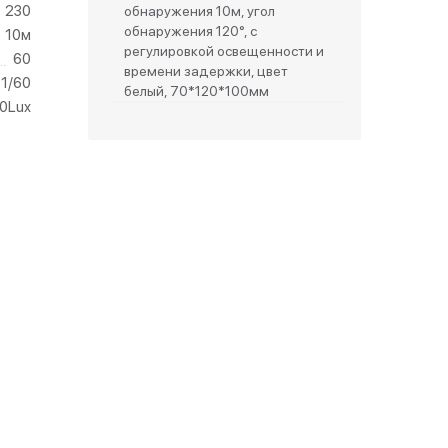
230
обнаружения 10м, угол
обнаружения 120°, с
10м
зетки
регулировкой освещенности и
60
времени задержки, цвет
1/60
белый, 70*120*100мм
парковые
0Lux