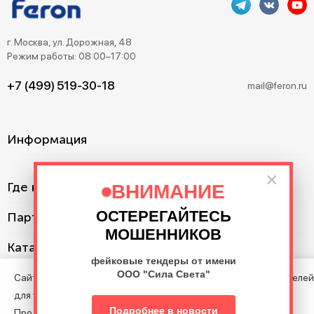
г. Москва, ул. Дорожная, 48
Режим работы: 08:00–17:00
+7 (499) 519-30-18
mail@feron.ru
Информация
×
Где купить?
ВНИМАНИЕ
ОСТЕРЕГАЙТЕСЬ
Партнерам
МОШЕННИКОВ
Каталог
фейковые тендеры от имени
ООО "Сила Света"
Сайт использует cookie с целью анализа поведения посетителей
для улучшения Сайта.
©2013–2026. Все права защищены. Данный сайт носит
Подробнее в новости
Продолжая пользоваться Сайтом, вы соглашаетесь на