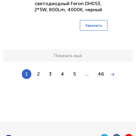
светодиодный Feron DH053,
2*5W, 800Lm, 4000K, черный
Заказать
Показать ещё
1
2
3
4
5
...
46