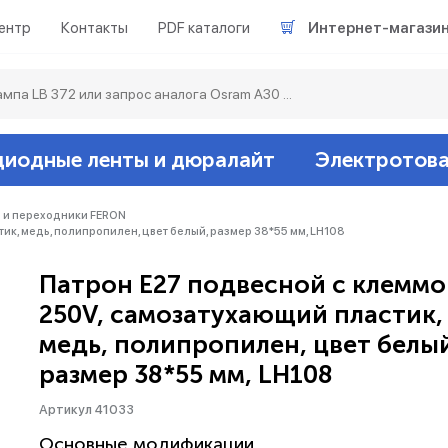
ентр
Контакты
PDF каталоги
Интернет-магази
диодные ленты и дюралайт
Электротов
Светодиодные л
Акцентное освещ
Ленты светодиод
Датчики
Гирлянды белт-ла
 и переходники FERON
ик, медь, полипропилен, цвет белый, размер 38*55 мм, LH108
Люминесцентные
Светильники скл
Дюралайт свето
Звонки и сигнали
Прочее
Патрон E27 подвесной с клеммо
250V, самозатухающий пластик,
Аксессуары
Эпра (балласты)
Металлогалогенн
медь, полипропилен, цвет белы
размер 38*55 мм, LH108
Подсветка
Контроллеры для 
Распределительны
Артикул 41033
Прочее
Основные модификации