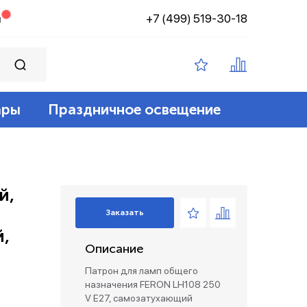
+7 (499) 519-30-18
н
ары
Праздничное освещение
ампы филамент
ение
ные 12v
йт
 лампы
адские
диодный
зация беспроводные
й,
Заказать
ые лампы
й,
Описание
лент 12/24v
е коробки и коннекторы
Патрон для ламп общего
назначения FERON LH108 250
V E27, самозатухающий