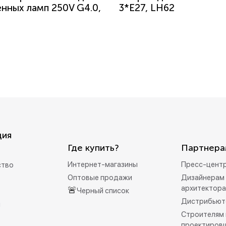
енных ламп 250V G4.0,
3*Е27, LH62
ция
Где купить?
Партнера
Интернет-магазины
Пресс-цент
ство
Оптовые продажи
Дизайнерам 
архитектор
🚨
Черный список
Дистрибьют
и
Строителям 
проектиров