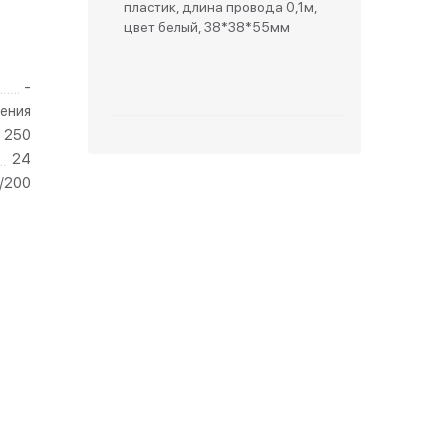
пластик, длина провода 0,1м,
цвет белый, 38*38*55мм
зетки
-
парковые
ения
250
24
/200