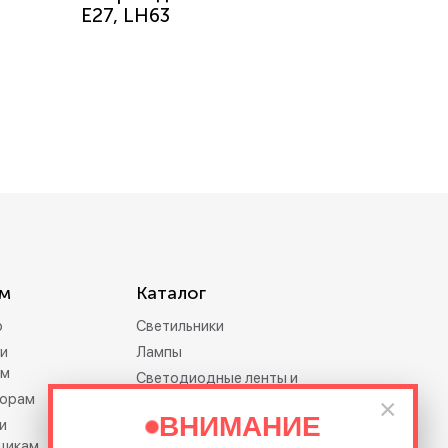
Е27, LH63
м
Каталог
р
Светильники
и
Лампы
ам
Светодиодные ленты и
орам
дюралайт
×
ВНИМАНИЕ
и
Электротовары
щикам