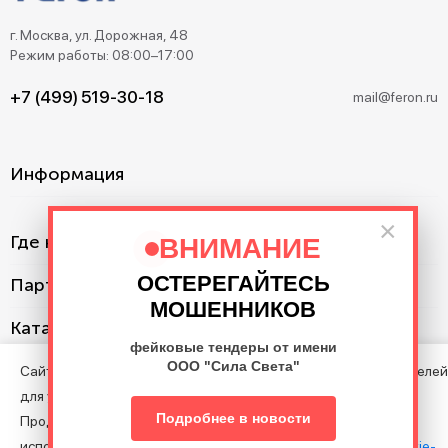
г. Москва, ул. Дорожная, 48
Режим работы: 08:00–17:00
+7 (499) 519-30-18
mail@feron.ru
Информация
×
Где купить?
ВНИМАНИЕ
ОСТЕРЕГАЙТЕСЬ
Партнерам
МОШЕННИКОВ
Каталог
фейковые тендеры от имени
ООО "Сила Света"
Сайт использует cookie с целью анализа поведения посетителей
для улучшения Сайта.
©2013–2026. Все права защищены. Данный сайт носит
Подробнее в новости
Продолжая пользоваться Сайтом, вы соглашаетесь на
информационно-справочный характер и не является публичной
использование файлов cookie в соответствии с нашими
Cookie-