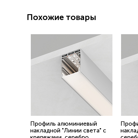
Похожие товары
Профиль алюминиевый
Проф
накладной "Линии света" с
накла
крепежами, серебро,
сереб