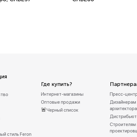
ция
Где купить?
Партнера
Интернет-магазины
Пресс-цент
ство
Оптовые продажи
Дизайнерам 
архитектор
🚨
Черный список
Дистрибьют
и
Строителям 
проектиров
ый стиль Feron