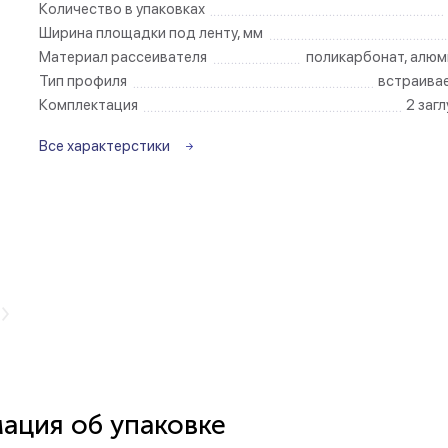
Количество в упаковках
Ширина площадки под ленту, мм
Беспроводные ро
Материал рассеивателя
поликарбонат, алюм
Тип профиля
встраива
Розетки садово-
Комплектация
2 заг
Все характерстики
ция об упаковке