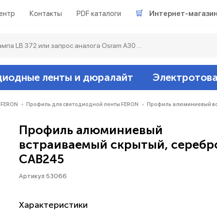
ентр
Контакты
PDF каталоги
Интернет-магази
диодные ленты и дюралайт
Электротов
Светодиодные л
Акцентное освещ
Ленты светодиод
Датчики
Гирлянды белт-ла
 FERON
Профиль для светодиодной ленты FERON
Профиль алюминиевый вс
Профиль алюминиевый
Люминесцентные
Светильники скл
Дюралайт свето
Звонки и сигнали
Прочее
встраиваемый скрытый, серебр
CAB245
Аксессуары
Эпра (балласты)
Металлогалогенн
Артикул 53066
Подсветка
Контроллеры для 
Распределительны
Характеристики
Прочее