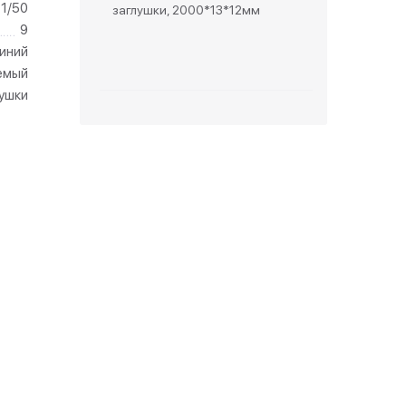
1/50
заглушки, 2000*13*12мм
9
зетки
иний
емый
парковые
лушки