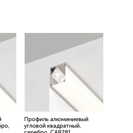
й
Профиль алюминиевый
бро,
угловой квадратный,
серебро, CAB281