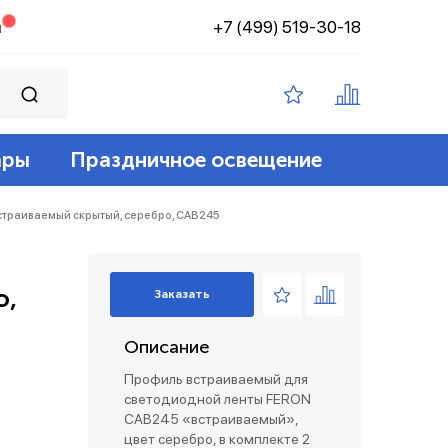
+7 (499) 519-30-18
н
ары
Праздничное освещение
ампы филамент
ение
ные 12v
йт
траиваемый скрытый, серебро, CAB245
 лампы
адские
диодный
зация беспроводные
о,
Заказать
ые лампы
Описание
лент 12/24v
е коробки и коннекторы
Профиль встраиваемый для
светодиодной ленты FERON
CAB245 «встраиваемый»,
цвет серебро, в комплекте 2