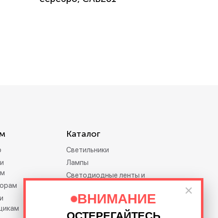
м
Каталог
р
Светильники
и
Лампы
ам
Светодиодные ленты и
орам
дюралайт
×
ВНИМАНИЕ
и
Электротовары
щикам
Праздничное освещение
ОСТЕРЕГАЙТЕСЬ