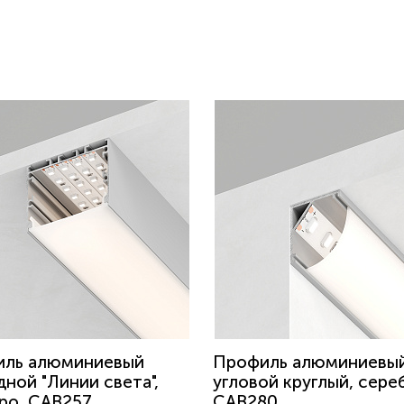
иль алюминиевый
Профиль алюминиевы
дной "Линии света",
угловой круглый, сере
ро, CAB257
CAB280