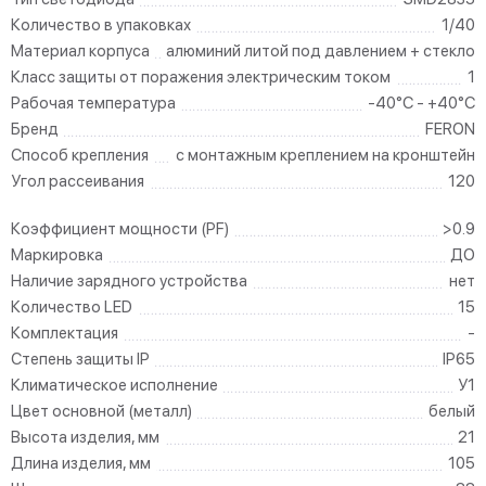
Количество в упаковках
1/40
Материал корпуса
алюминий литой под давлением + стекло
Класс защиты от поражения электрическим током
1
Рабочая температура
-40°C - +40°C
Бренд
FERON
Способ крепления
с монтажным креплением на кронштейн
Угол рассеивания
120
Коэффициент мощности (PF)
>0.9
Маркировка
ДО
Наличие зарядного устройства
нет
Количество LED
15
Комплектация
-
Степень защиты IP
IP65
Климатическое исполнение
У1
Цвет основной (металл)
белый
Высота изделия, мм
21
Длина изделия, мм
105