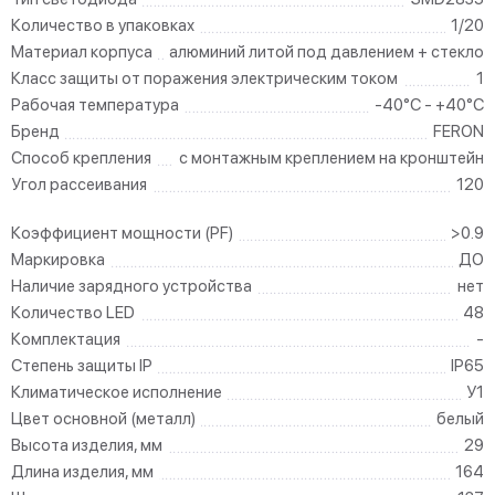
Количество в упаковках
1/20
Материал корпуса
алюминий литой под давлением + стекло
Класс защиты от поражения электрическим током
1
Рабочая температура
-40°C - +40°C
Бренд
FERON
Способ крепления
с монтажным креплением на кронштейн
Угол рассеивания
120
Коэффициент мощности (PF)
>0.9
Маркировка
ДО
Наличие зарядного устройства
нет
Количество LED
48
Комплектация
-
Степень защиты IP
IP65
Климатическое исполнение
У1
Цвет основной (металл)
белый
Высота изделия, мм
29
Длина изделия, мм
164