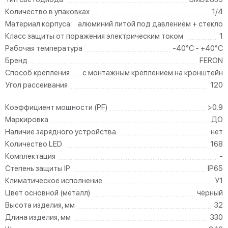
Количество в упаковках
1/4
Материал корпуса
алюминий литой под давлением + стекло
Класс защиты от поражения электрическим током
1
Рабочая температура
-40°C - +40°C
Бренд
FERON
Способ крепления
с монтажным креплением на кронштейн
Угол рассеивания
120
Коэффициент мощности (PF)
>0.9
Маркировка
ДО
Наличие зарядного устройства
нет
Количество LED
168
Комплектация
-
Степень защиты IP
IP65
Климатическое исполнение
У1
Цвет основной (металл)
чёрный
Высота изделия, мм
32
Длина изделия, мм
330