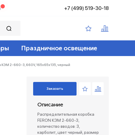
+7 (499) 519-30-18
н
ары
Праздничное освещение
ампы филамент
ение
ные 12v
йт
 КЭМ 2-660-3, 660V, 165х65х135, черный
 лампы
адские
диодный
зация беспроводные
Заказать
ые лампы
Описание
лент 12/24v
е коробки и коннекторы
Распределительная коробка
FERON КЭМ 2-660-3,
количество вводов: 3,
карболит, цвет черный, размер