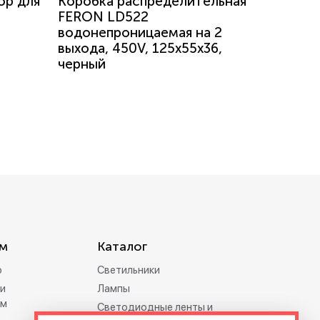
ор для
Коробка распределительная
FERON LD522
водонепроницаемая на 2
выхода, 450V, 125x55x36,
черный
м
Каталог
р
Светильники
и
Лампы
ам
Светодиодные ленты и