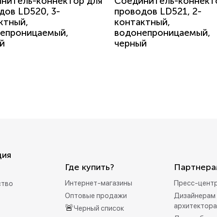
нитель-коннектор для
Соединитель-коннект
дов LD520, 3-
проводов LD521, 2-
ктный,
контактный,
епроницаемый,
водонепроницаемый,
й
черный
ция
Где купить?
Партнера
Интернет-магазины
Пресс-цент
ство
Оптовые продажи
Дизайнерам 
архитектор
🚨
Черный список