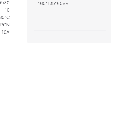
/6/30
165*135*65мм.
16
зетки
+60°C
ERON
парковые
10А