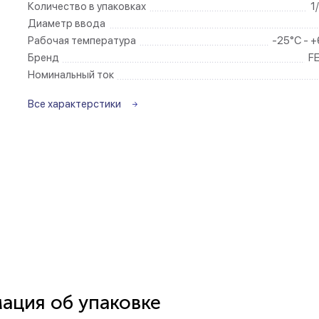
Количество в упаковках
1
Диаметр ввода
Беспроводные ро
Рабочая температура
-25°C - 
Бренд
F
Розетки садово-
Номинальный ток
Все характерстики
ция об упаковке