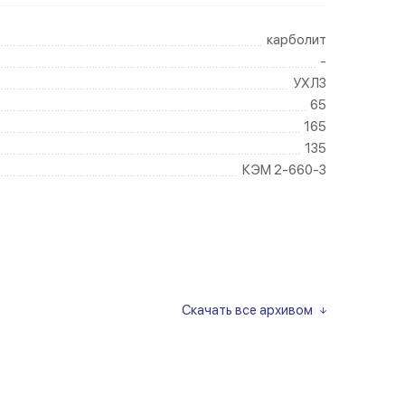
карболит
-
УХЛ3
65
165
135
КЭМ 2-660-3
Скачать все архивом