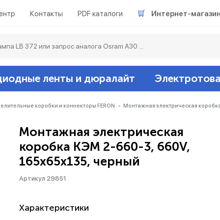
ентр
Контакты
PDF каталоги
Интернет-магази
диодные ленты и дюралайт
Электротов
Светодиодные л
Акцентное освещ
Ленты светодиод
Датчики
Гирлянды белт-ла
елительные коробки и коннекторы FERON
Монтажная электрическая коробка
Монтажная электрическая
Люминесцентные
Светильники скл
Дюралайт свето
Звонки и сигнали
Прочее
коробка КЭМ 2-660-3, 660V,
165х65х135, черный
Аксессуары
Эпра (балласты)
Металлогалогенн
Артикул 29851
Подсветка
Контроллеры для 
Распределительны
Характеристики
Прочее