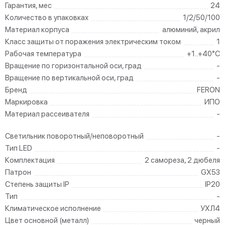
Гарантия, мес
24
Количество в упаковках
1/2/50/100
Материал корпуса
алюминий, акрил
Класс защиты от поражения электрическим током
1
Рабочая температура
+1..+40°C
Вращение по горизонтальной оси, град
-
Вращение по вертикальной оси, град
-
Бренд
FERON
Маркировка
ИПО
Материал рассеивателя
-
Светильник поворотный/неповоротный
-
Тип LED
-
Комплектация
2 самореза, 2 дюбеля
Патрон
GX53
Степень защиты IP
IP20
Тип
-
Климатическое исполнение
УХЛ4
Цвет основной (металл)
черный