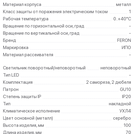
Материал корпуса
металл
Класс защиты от поражения электрическим током
1
Рабочая температура
0..+40°C
Вращение по горизонтальной оси, град
-
Вращение по вертикальной оси, град
-
Бренд
FERON
Маркировка
ИПО
Материал рассеивателя
-
Светильник поворотный/неповоротный
неповоротный
Тип LED
-
Комплектация
2 самореза, 2 дюбеля
Патрон
GU10
Степень защиты IP
IP20
Тип
накладной
Климатическое исполнение
УХЛ4
Цвет основной (металл)
серебро
Высота изделия, мм
100
Длина изделия, мм
70