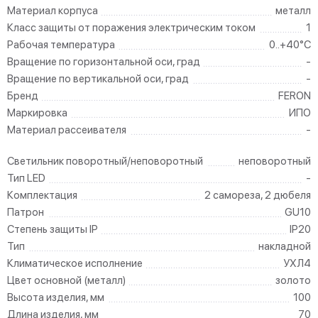
Материал корпуса
металл
Класс защиты от поражения электрическим током
1
Рабочая температура
0..+40°C
Вращение по горизонтальной оси, град
-
Вращение по вертикальной оси, град
-
Бренд
FERON
Маркировка
ИПО
Материал рассеивателя
-
Светильник поворотный/неповоротный
неповоротный
Тип LED
-
Комплектация
2 самореза, 2 дюбеля
Патрон
GU10
Степень защиты IP
IP20
Тип
накладной
Климатическое исполнение
УХЛ4
Цвет основной (металл)
золото
Высота изделия, мм
100
Длина изделия, мм
70