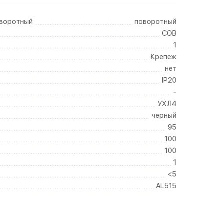
оворотный
поворотный
COB
1
Крепеж
нет
IP20
-
УХЛ4
черный
95
100
100
1
<5
AL515