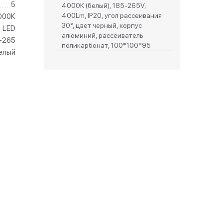
5
4000К (белый), 185-265V,
400Lm, IP20, угол рассеивания
000К
зетки
30°, цвет черный, корпус
LED
алюминий, рассеиватель
-265
поликарбонат, 100*100*95
парковые
елый