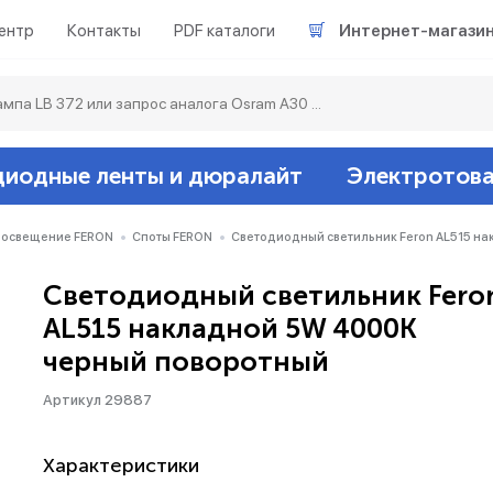
ентр
Контакты
PDF каталоги
Интернет-магази
диодные ленты и дюралайт
Электротов
Светодиодные л
Акцентное освещ
Ленты светодиод
Датчики
Гирлянды белт-ла
 освещение FERON
Споты FERON
Светодиодный светильник Feron AL515 н
Светодиодный светильник Fero
Люминесцентные
Светильники скл
Дюралайт свето
Звонки и сигнали
Прочее
AL515 накладной 5W 4000K
черный поворотный
Аксессуары
Эпра (балласты)
Металлогалогенн
Артикул 29887
Подсветка
Контроллеры для 
Распределительны
Характеристики
Прочее