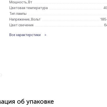
Мощность, Вт
Цветовая температура
4
Беспроводные ро
Тип лампы
Напряжение, Вольт
185
Розетки садово-
Цвет свечения
б
Все характерстики
ция об упаковке