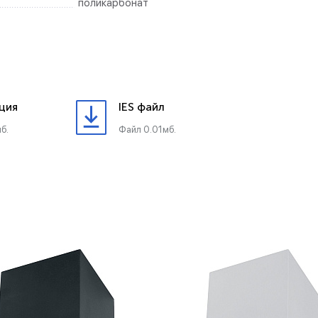
поликарбонат
ция
IES файл
б.
Файл 0.01мб.