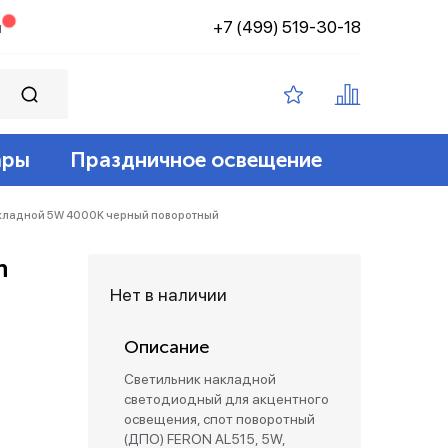
+7 (499) 519-30-18
н
ары
Праздничное освещение
ампы филамент
ение
ные 12v
йт
акладной 5W 4000K черный поворотный
n
 лампы
адские
диодный
зация беспроводные
Нет в наличии
ые лампы
Описание
лент 12/24v
е коробки и коннекторы
Светильник накладной
светодиодный для акцентного
освещения, спот поворотный
(ДПО) FERON AL515, 5W,