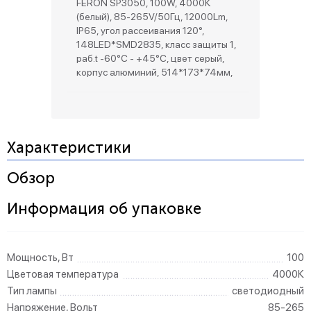
FERON SP3050, 100W, 4000К
(белый), 85-265V/50Гц, 12000Lm,
IP65, угол рассеивания 120°,
148LED*SMD2835, класс защиты 1,
раб.t -60°C - +45°C, цвет серый,
корпус алюминий, 514*173*74мм,
Характеристики
Обзор
Информация об упаковке
Мощность, Вт
100
Цветовая температура
4000К
Тип лампы
светодиодный
Напряжение, Вольт
85-265