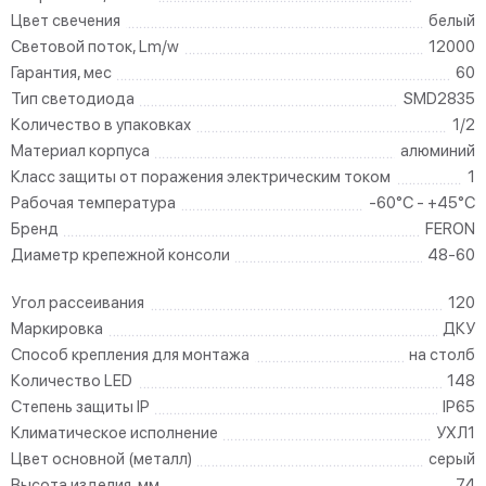
Цвет свечения
белый
Световой поток, Lm/w
12000
Гарантия, мес
60
Тип светодиода
SMD2835
Количество в упаковках
1/2
Материал корпуса
алюминий
Класс защиты от поражения электрическим током
1
Рабочая температура
-60°C - +45°C
Бренд
FERON
Диаметр крепежной консоли
48-60
Угол рассеивания
120
Маркировка
ДКУ
Способ крепления для монтажа
на столб
Количество LED
148
Степень защиты IP
IP65
Климатическое исполнение
УХЛ1
Цвет основной (металл)
серый
Высота изделия, мм
74