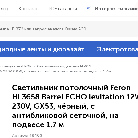
ентр
Контакты
PDF каталоги
Интернет-магази
диодные ленты и дюралайт
Электротов
Светодиодные л
Акцентное освещ
Ленты светодиод
Датчики
Гирлянды белт-ла
 освещение FERON
Светильники подвесные FERON
, 230V, GX53, чёрный, с антибликовой сеточкой, на подвесе 1,7 м
Люминесцентные
Светильники скл
Дюралайт свето
Звонки и сигнали
Прочее
Светильник потолочный Feron
HL3658 Barrel ECHO levitation 12
Аксессуары
Эпра (балласты)
Металлогалогенн
230V, GX53, чёрный, с
антибликовой сеточкой, на
Подсветка
Контроллеры для 
Распределительны
подвесе 1,7 м
Прочее
Артикул 48403