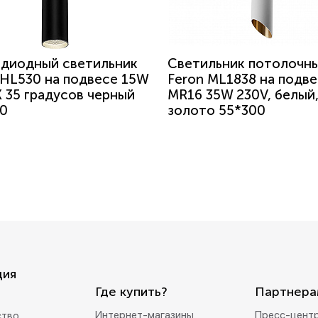
диодный светильник
Светильник потолочн
 HL530 на подвесе 15W
Feron ML1838 на подв
 35 градусов черный
MR16 35W 230V, белый
0
золото 55*300
ция
Где купить?
Партнера
Интернет-магазины
Пресс-цент
ство