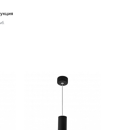
укция
мб.