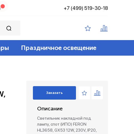
+7 (499) 519-30-18
н
ары
Праздничное освещение
ампы филамент
ение
ные 12v
йт
 лампы
адские
диодный
зация беспроводные
W,
Заказать
ые лампы
Описание
лент 12/24v
е коробки и коннекторы
Светильник накладной под
лампу, спот (ИПО) FERON
HL3658, GX53 12W, 230V, IP20,