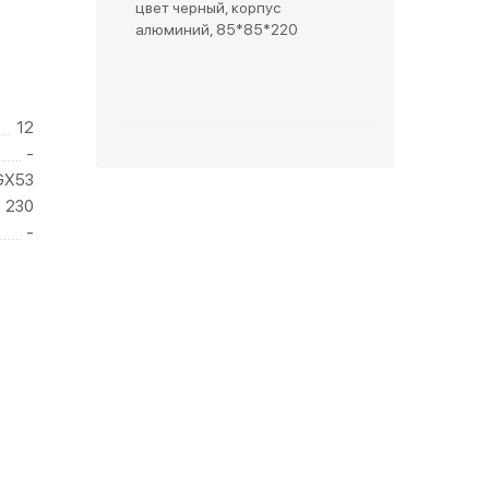
цвет черный, корпус
алюминий, 85*85*220
зетки
парковые
12
-
GX53
230
-
видео