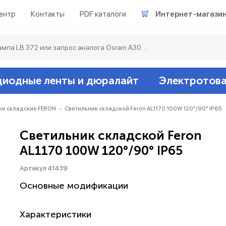
ентр
Контакты
PDF каталоги
Интернет-магази
диодные ленты и дюралайт
Электротов
Светодиодные л
Акцентное освещ
Ленты светодиод
Датчики
Гирлянды белт-ла
ки складские FERON
Светильник складской Feron AL1170 100W 120°/90° IP65
Светильник складской Feron
Люминесцентные
Светильники скл
Дюралайт свето
Звонки и сигнали
Прочее
AL1170 100W 120°/90° IP65
Аксессуары
Эпра (балласты)
Металлогалогенн
Артикул 41439
Основные модификации
Подсветка
Контроллеры для 
Распределительны
Характеристики
Прочее