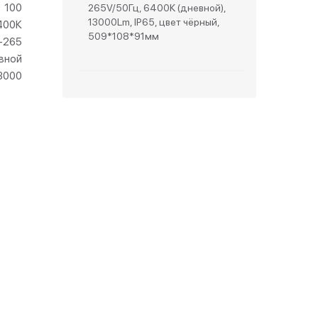
100
265V/50Гц, 6400К (дневной),
13000Lm, IP65, цвет чёрный,
400К
зетки
509*108*91мм
-265
вной
парковые
3000