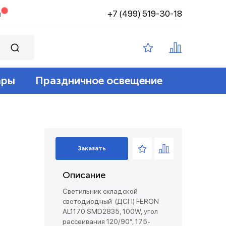
+7 (499) 519-30-18
н
ары
Праздничное освещение
ампы филамент
ение
ные 12v
йт
 лампы
адские
диодный
зация беспроводные
Заказать
ые лампы
Описание
лент 12/24v
е коробки и коннекторы
Светильник складской
светодиодный (ДСП) FERON
AL1170 SMD2835, 100W, угол
рассеивания 120/90°, 175-