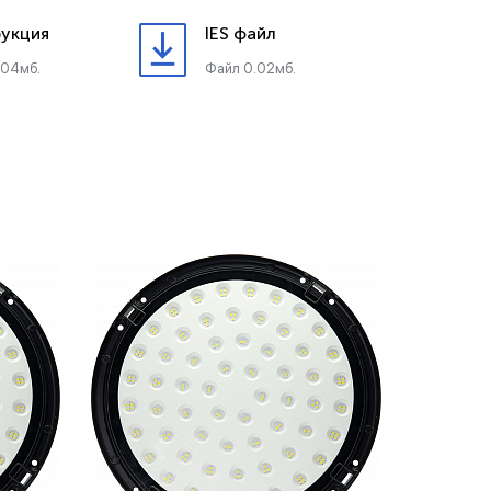
укция
IES файл
.04мб.
Файл 0.02мб.