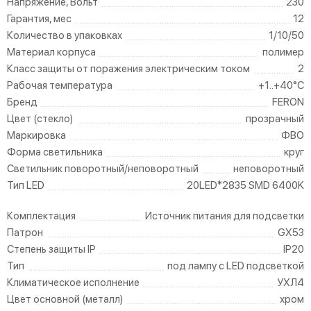
Напряжение, Вольт
230
Гарантия, мес
12
Количество в упаковках
1/10/50
Материал корпуса
полимер
Класс защиты от поражения электрическим током
2
Рабочая температура
+1..+40°C
Бренд
FERON
Цвет (стекло)
прозрачный
Маркировка
ФВО
Форма светильника
круг
Светильник поворотный/неповоротный
неповоротный
Тип LED
20LED*2835 SMD 6400K
Комплектация
Источник питания для подсветки
Патрон
GX53
Степень защиты IP
IP20
Тип
под лампу с LED подсветкой
Климатическое исполнение
УХЛ4
Цвет основной (металл)
хром