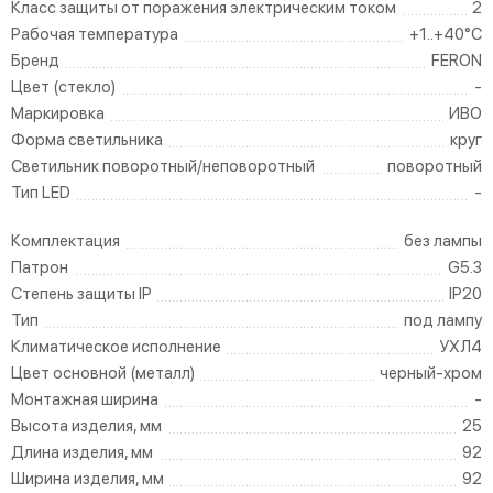
Класс защиты от поражения электрическим током
2
Рабочая температура
+1..+40°C
Бренд
FERON
Цвет (стекло)
-
Маркировка
ИВО
Форма светильника
круг
Светильник поворотный/неповоротный
поворотный
Тип LED
-
Комплектация
без лампы
Патрон
G5.3
Степень защиты IP
IP20
Тип
под лампу
Климатическое исполнение
УХЛ4
Цвет основной (металл)
черный-хром
Монтажная ширина
-
Высота изделия, мм
25
Длина изделия, мм
92
Ширина изделия, мм
92