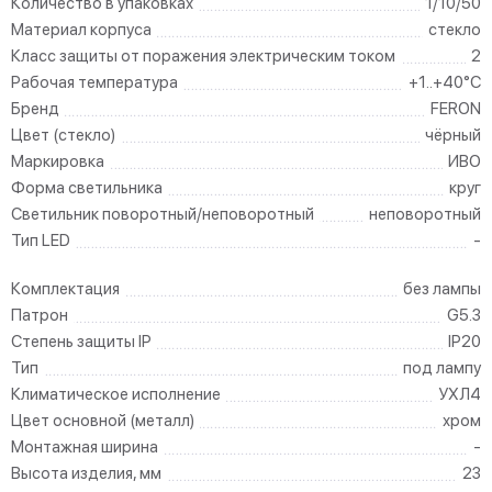
Количество в упаковках
1/10/50
Материал корпуса
стекло
Класс защиты от поражения электрическим током
2
Рабочая температура
+1..+40°C
Бренд
FERON
Цвет (стекло)
чёрный
Маркировка
ИВО
Форма светильника
круг
Светильник поворотный/неповоротный
неповоротный
Тип LED
-
Комплектация
без лампы
Патрон
G5.3
Степень защиты IP
IP20
Тип
под лампу
Климатическое исполнение
УХЛ4
Цвет основной (металл)
хром
Монтажная ширина
-
Высота изделия, мм
23