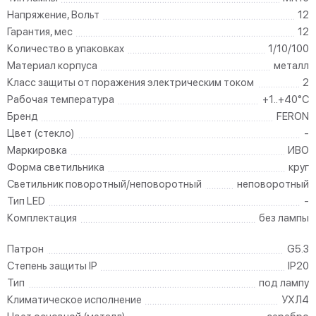
Напряжение, Вольт
12
Гарантия, мес
12
Количество в упаковках
1/10/100
Материал корпуса
металл
Класс защиты от поражения электрическим током
2
Рабочая температура
+1..+40°C
Бренд
FERON
Цвет (стекло)
-
Маркировка
ИВО
Форма светильника
круг
Светильник поворотный/неповоротный
неповоротный
Тип LED
-
Комплектация
без лампы
Патрон
G5.3
Степень защиты IP
IP20
Тип
под лампу
Климатическое исполнение
УХЛ4