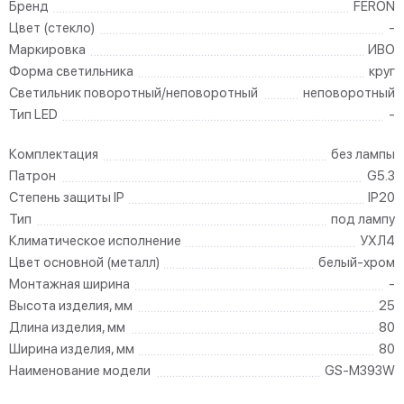
Бренд
FERON
Цвет (стекло)
-
Маркировка
ИВО
Форма светильника
круг
Светильник поворотный/неповоротный
неповоротный
Тип LED
-
Комплектация
без лампы
Патрон
G5.3
Степень защиты IP
IP20
Тип
под лампу
Климатическое исполнение
УХЛ4
Цвет основной (металл)
белый-хром
Монтажная ширина
-
Высота изделия, мм
25
Длина изделия, мм
80
Ширина изделия, мм
80
Наименование модели
GS-M393W