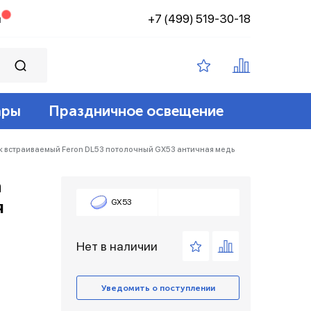
+7 (499) 519-30-18
н
ары
Праздничное освещение
ампы филамент
ение
ные 12v
йт
к встраиваемый Feron DL53 потолочный GX53 античная медь
n
 лампы
адские
диодный
зация беспроводные
я
GX53
ые лампы
Нет в наличии
лент 12/24v
е коробки и коннекторы
Уведомить о поступлении