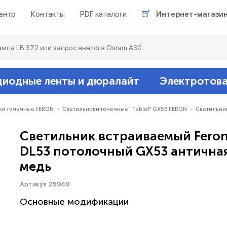
ентр
Контакты
PDF каталоги
Интернет-магази
диодные ленты и дюралайт
Электротов
Светодиодные л
Акцентное освещ
Ленты светодиод
Датчики
Гирлянды белт-ла
ки точечные FERON
Светильники точечные "Tablet" GX53 FERON
Светильни
Светильник встраиваемый Fero
Люминесцентные
Светильники скл
Дюралайт свето
Звонки и сигнали
Прочее
DL53 потолочный GX53 антична
медь
Аксессуары
Эпра (балласты)
Металлогалогенн
Артикул 28949
Подсветка
Контроллеры для 
Распределительны
Основные модификации
Прочее