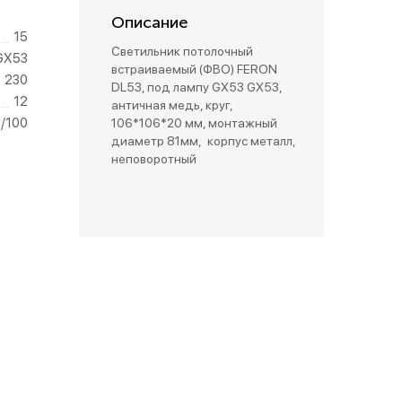
Описание
15
зетки
Светильник потолочный
GX53
встраиваемый (ФВО) FERON
230
DL53, под лампу GX53 GX53,
парковые
12
античная медь, круг,
0/100
106*106*20 мм, монтажный
диаметр 81мм, корпус металл,
неповоротный