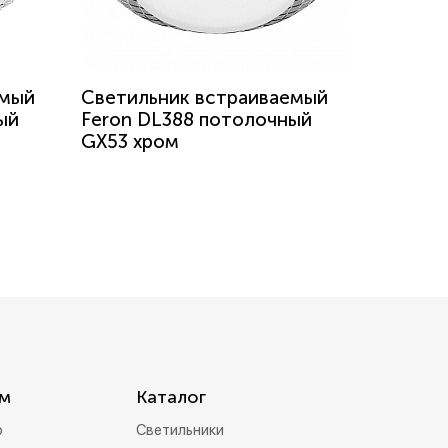
емый
Светильник встраиваемый
ый
Feron DL388 потолочный
GX53 хром
м
Каталог
р
Светильники