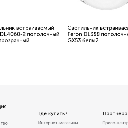
льник встраиваемый
Светильник встраива
 DL4060-2 потолочный
Feron DL388 потолочн
прозрачный
GX53 белый
ция
Где купить?
Партнера
Интернет-магазины
Пресс-цент
ство