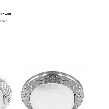
укция
17мб.