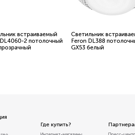
льник встраиваемый
Светильник встраива
 DL4060-2 потолочный
Feron DL388 потолочн
прозрачный
GX53 белый
ция
Где купить?
Партнера
Интернет-магазины
Пресс-цент
ство