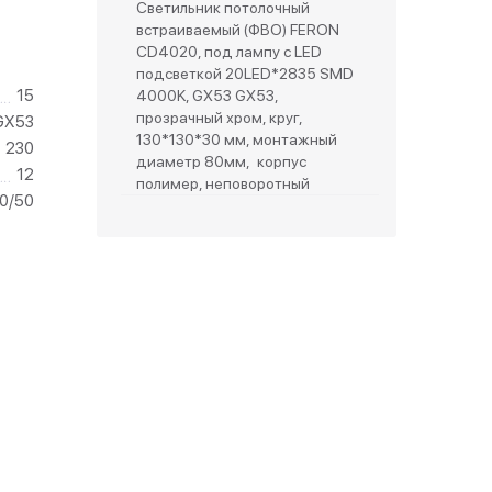
Светильник потолочный
встраиваемый (ФВО) FERON
зетки
CD4020, под лампу с LED
подсветкой 20LED*2835 SMD
15
4000K, GX53 GX53,
парковые
прозрачный хром, круг,
GX53
130*130*30 мм, монтажный
230
диаметр 80мм, корпус
12
полимер, неповоротный
10/50