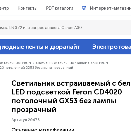
ентр
Контакты
PDF каталоги
Интернет-магази
диодные ленты и дюралайт
Электротов
Светодиодные л
Акцентное освещ
Ленты светодиод
Датчики
Гирлянды белт-ла
ки точечные FERON
Светильники точечные "Tablet" GX53 FERON
020 потолочный GX53 без лампы прозрачный
Люминесцентные
Светильники скл
Дюралайт свето
Звонки и сигнали
Прочее
Светильник встраиваемый с бе
LED подсветкой Feron CD4020
Аксессуары
Эпра (балласты)
Металлогалогенн
потолочный GX53 без лампы
прозрачный
Подсветка
Контроллеры для 
Распределительны
Артикул 29473
Прочее
Основные модификации