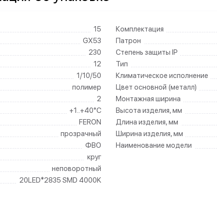
15
Комплектация
GX53
Патрон
230
Степень защиты IP
12
Тип
1/10/50
Климатическое исполнение
полимер
Цвет основной (металл)
2
Монтажная ширина
+1..+40°C
Высота изделия, мм
FERON
Длина изделия, мм
прозрачный
Ширина изделия, мм
ФВО
Наименование модели
круг
неповоротный
20LED*2835 SMD 4000K