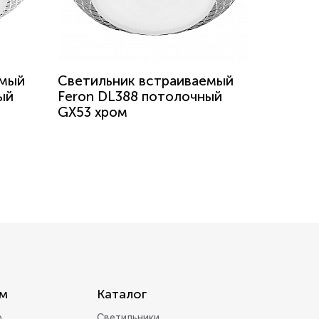
емый
Светильник встраиваемый
ый
Feron DL388 потолочный
GX53 хром
м
Каталог
р
Светильники