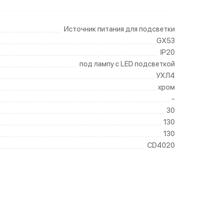
Источник питания для подсветки
GX53
IP20
под лампу с LED подсветкой
УХЛ4
хром
-
30
130
130
CD4020