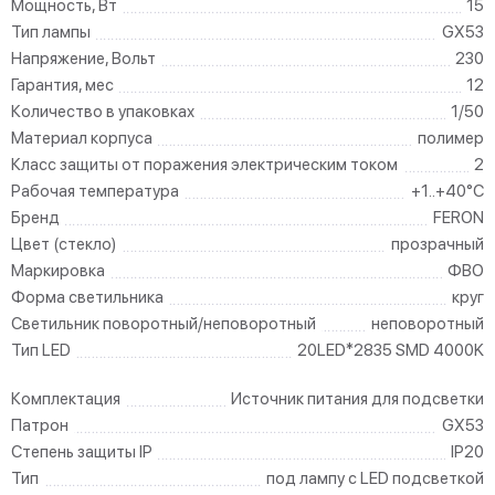
Мощность, Вт
15
Тип лампы
GX53
Напряжение, Вольт
230
Гарантия, мес
12
Количество в упаковках
1/50
Материал корпуса
полимер
Класс защиты от поражения электрическим током
2
Рабочая температура
+1..+40°C
Бренд
FERON
Цвет (стекло)
прозрачный
Маркировка
ФВО
Форма светильника
круг
Светильник поворотный/неповоротный
неповоротный
Тип LED
20LED*2835 SMD 4000K
Комплектация
Источник питания для подсветки
Патрон
GX53
Степень защиты IP
IP20
Тип
под лампу с LED подсветкой