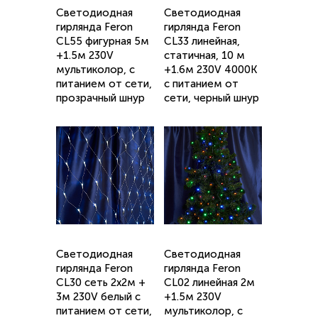
Светодиодная
Светодиодная
гирлянда Feron
гирлянда Feron
CL55 фигурная 5м
CL33 линейная,
+1.5м 230V
статичная, 10 м
мультиколор, c
+1.6м 230V 4000K
питанием от сети,
c питанием от
прозрачный шнур
сети, черный шнур
Светодиодная
Светодиодная
гирлянда Feron
гирлянда Feron
CL30 сеть 2х2м +
CL02 линейная 2м
3м 230V белый c
+1.5м 230V
питанием от сети,
мультиколор, c