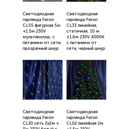
Светодиодная
Светодиодная
гирлянда Feron
гирлянда Feron
CL55 фигурная 5м
CL33 линейная,
+1.5м 230V
статичная, 10 м
мультиколор, c
+1.6м 230V 4000K
питанием от сети,
c питанием от
прозрачный шнур
сети, черный шнур
Светодиодная
Светодиодная
гирлянда Feron
гирлянда Feron
CL30 сеть 2х2м +
CL02 линейная 2м