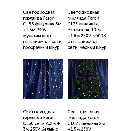
Светодиодная
Светодиодная
гирлянда Feron
гирлянда Feron
CL55 фигурная 5м
CL33 линейная,
+1.5м 230V
статичная, 10 м
мультиколор, c
+1.6м 230V 4000K
питанием от сети,
c питанием от
прозрачный шнур
сети, черный шнур
Светодиодная
Светодиодная
гирлянда Feron
гирлянда Feron
CL30 сеть 2х2м +
CL02 линейная 2м
3м 230V белый c
+1.5м 230V