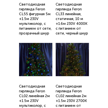
Светодиодная
Светодиодная
гирлянда Feron
гирлянда Feron
CL55 фигурная 5м
CL33 линейная,
+1.5м 230V
статичная, 10 м
мультиколор, c
+1.6м 230V 4000K
питанием от сети,
c питанием от
прозрачный шнур
сети, черный шнур
Светодиодная
Светодиодная
гирлянда Feron
гирлянда Feron
CL02 линейная 2м
CL02 линейная 2м
+1.5м 230V
+1.5м 230V 2700K
мультиколор, c
c питанием от