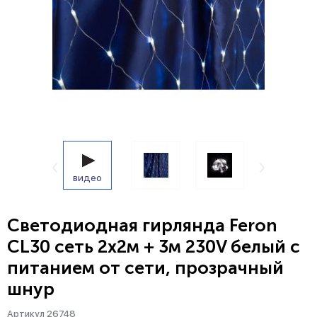
видео
Светодиодная гирлянда Feron
CL30 сеть 2х2м + 3м 230V белый c
питанием от сети, прозрачный
шнур
Артикул 26748