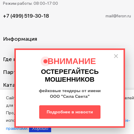
Режим работы: 08:00–17:00
+7 (499) 519-30-18
mail@feron.ru
Информация
×
Где купить?
ВНИМАНИЕ
ОСТЕРЕГАЙТЕСЬ
Партнерам
МОШЕННИКОВ
Каталог
фейковые тендеры от имени
ООО "Сила Света"
Сайт использует cookie с целью анализа поведения посетителей
для улучшения Сайта.
©2013–2026. Все права защищены. Данный сайт носит
Подробнее в новости
Продолжая пользоваться Сайтом, вы соглашаетесь на
информационно-справочный характер и не является публичной
использование файлов cookie в соответствии с нашими
Cookie-
офертой.
Хорошо
правилами
.