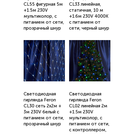
CL55 фигурная 5м
CL33 линейная,
+1.5м 230V
статичная, 10 м
мультиколор, c
+1.6м 230V 4000K
питанием от сети,
c питанием от
прозрачный шнур
сети, черный шнур
Светодиодная
Светодиодная
гирлянда Feron
гирлянда Feron
CL30 сеть 2х2м +
CL02 линейная 2м
3м 230V белый c
+1.5м 230V
питанием от сети,
мультиколор, c
прозрачный шнур
питанием от сети,
с контроллером,