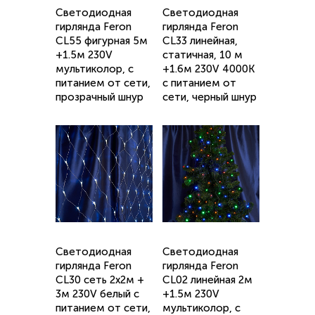
Светодиодная
Светодиодная
гирлянда Feron
гирлянда Feron
CL55 фигурная 5м
CL33 линейная,
+1.5м 230V
статичная, 10 м
мультиколор, c
+1.6м 230V 4000K
питанием от сети,
c питанием от
прозрачный шнур
сети, черный шнур
Светодиодная
Светодиодная
гирлянда Feron
гирлянда Feron
CL30 сеть 2х2м +
CL02 линейная 2м
3м 230V белый c
+1.5м 230V
питанием от сети,
мультиколор, c