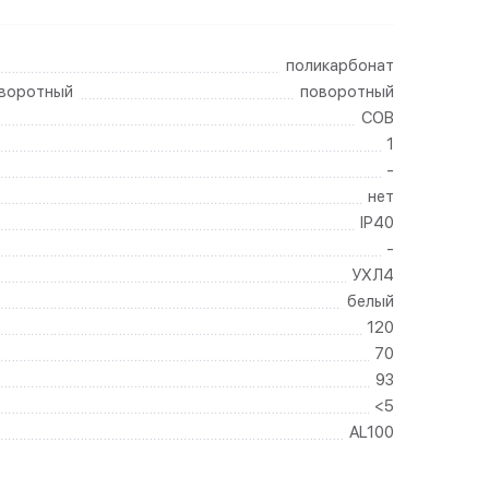
поликарбонат
оворотный
поворотный
COB
1
-
нет
IP40
-
УХЛ4
белый
120
70
93
<5
AL100