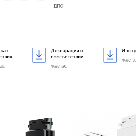
ДПО
кат
Декларация о
Инстр
ствия
соответствии
Файл 0
мб.
Файл мб.