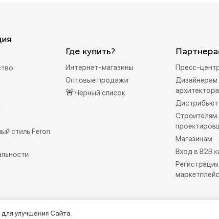
ция
Где купить?
Партнера
Интернет-магазины
Пресс-цент
ство
Оптовые продажи
Дизайнерам 
архитектор
🚨
Черный список
Дистрибьют
и
Строителям 
проектиров
ый стиль Feron
Магазинам
Вход в B2B 
альности
Регистрация
маркетплей
 для улучшения Сайта.
рмационно-справочный характер и не является публичной офертой.