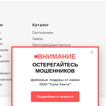
м
Каталог
р
Светильники
и
Лампы
ам
Светодиодные ленты и
орам
дюралайт
×
ВНИМАНИЕ
и
Электротовары
щикам
Праздничное освещение
ОСТЕРЕГАЙТЕСЬ
Освещение премиум-
МОШЕННИКОВ
кабинет
класса Feron.PRO
 магазина на
фейковые тендеры от имени
се
ООО "Сила Света"
Подробнее в новости