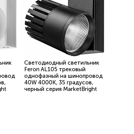
ьник
Светодиодный светильник
Feron AL105 трековый
ровод
однофазный на шинопровод
в,
40W 4000K, 35 градусов,
ght
черный серия MarketBright