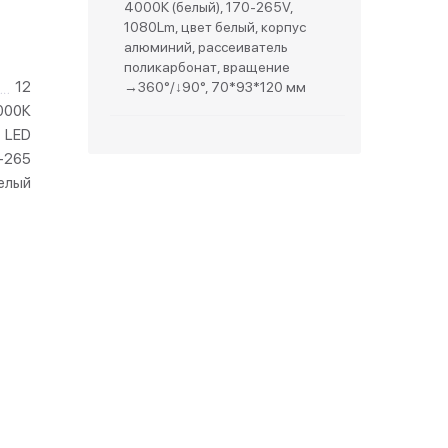
4000К (белый), 170-265V,
1080Lm, цвет белый, корпус
зетки
алюминий, рассеиватель
поликарбонат, вращение
12
→360°/↓90°, 70*93*120 мм
парковые
000К
LED
-265
елый