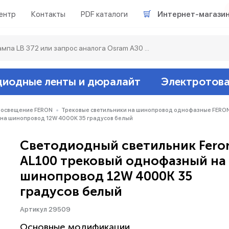
ентр
Контакты
PDF каталоги
Интернет-магази
диодные ленты и дюралайт
Электротов
Светодиодные л
Акцентное освещ
Ленты светодиод
Датчики
Гирлянды белт-ла
 освещение FERON
Трековые светильники на шинопровод однофазные FERO
 на шинопровод 12W 4000K 35 градусов белый
Люминесцентные
Светильники скл
Дюралайт свето
Звонки и сигнали
Прочее
Светодиодный светильник Fero
AL100 трековый однофазный на
Аксессуары
Эпра (балласты)
Металлогалогенн
шинопровод 12W 4000K 35
градусов белый
Подсветка
Контроллеры для 
Распределительны
Артикул 29509
Прочее
Основные модификации