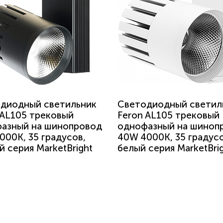
диодный светильник
Светодиодный светил
 AL105 трековый
Feron AL105 трековый
азный на шинопровод
однофазный на шиноп
000K, 35 градусов,
40W 4000K, 35 градусо
й серия MarketBright
белый серия MarketBri