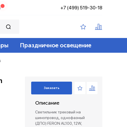
+7 (499) 519-30-18
н
ары
Праздничное освещение
ампы филамент
ение
ные 12v
йт
N
 лампы
адские
диодный
зация беспроводные
n
Заказать
ые лампы
Описание
лент 12/24v
е коробки и коннекторы
Светильник трековый на
шинопровод, однофазный
(ДПО) FERON AL100, 12W,