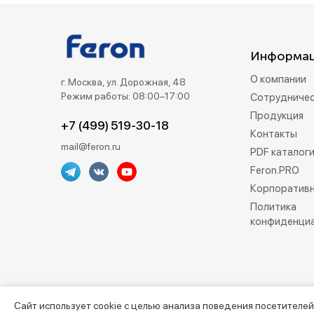
Информа
О компании
г. Москва, ул. Дорожная, 48
Режим работы: 08:00–17:00
Сотрудниче
Продукция
+7 (499) 519-30-18
Контакты
mail@feron.ru
PDF каталог
Feron.PRO
Корпоративн
Политика
конфиденци
Сайт использует cookie с целью анализа поведения посетителей
©2013–2026. Все права защищены. Данный сайт носит инфо