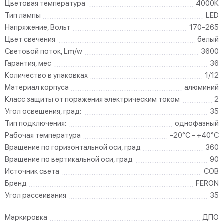
Цветовая температура
4000К
Тип лампы
LED
Напряжение, Вольт
170-265
Цвет свечения
белый
Световой поток, Lm/w
3600
Гарантия, мес
36
Количество в упаковках
1/12
Материал корпуса
алюминий
Класс защиты от поражения электрическим током
2
Угол освещения, град:
35
Тип подключения:
однофазный
Рабочая температура
-20°C - +40°C
Вращение по горизонтальной оси, град
360
Вращение по вертикальной оси, град
90
Источник света
COB
Бренд
FERON
Угол рассеивания
35
Маркировка
ДПО