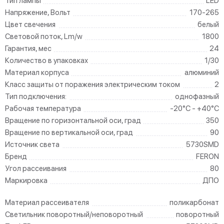
Тип лампы
LED
Напряжение, Вольт
170-265
Цвет свечения
белый
Световой поток, Lm/w
1800
Гарантия, мес
24
Количество в упаковках
1/30
Материал корпуса
алюминий
Класс защиты от поражения электрическим током
2
Тип подключения:
однофазный
Рабочая температура
-20°C - +40°C
Вращение по горизонтальной оси, град
350
Вращение по вертикальной оси, град
90
Источник света
5730SMD
Бренд
FERON
Угол рассеивания
80
Маркировка
ДПО
Материал рассеивателя
поликарбонат
Светильник поворотный/неповоротный
поворотный