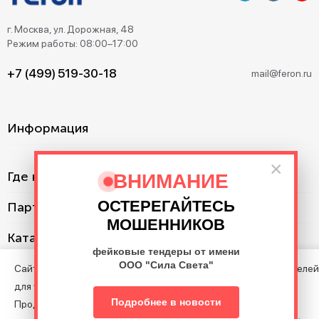
г. Москва, ул. Дорожная, 48
Режим работы: 08:00–17:00
+7 (499) 519-30-18
mail@feron.ru
Информация
×
Где купить?
ВНИМАНИЕ
ОСТЕРЕГАЙТЕСЬ
Партнерам
МОШЕННИКОВ
Каталог
фейковые тендеры от имени
ООО "Сила Света"
Сайт использует cookie с целью анализа поведения посетителей
для улучшения Сайта.
©2013–2026. Все права защищены. Данный сайт носит
Подробнее в новости
Продолжая пользоваться Сайтом, вы соглашаетесь на
информационно-справочный характер и не является публичной