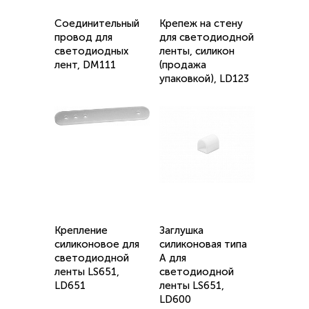
Соединительный
Крепеж на стену
провод для
для светодиодной
светодиодных
ленты, силикон
лент, DM111
(продажа
упаковкой), LD123
Крепление
Заглушка
силиконовое для
силиконовая типа
светодиодной
А для
ленты LS651,
светодиодной
LD651
ленты LS651,
LD600