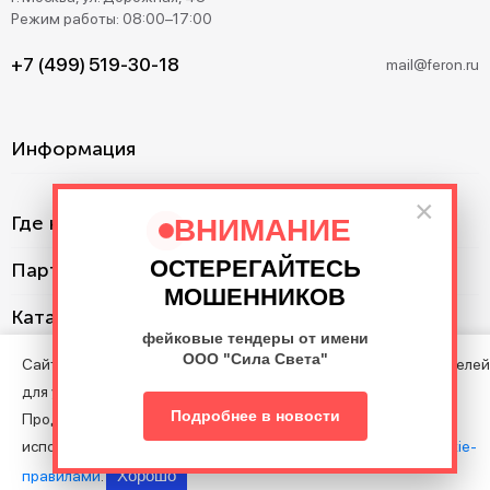
Режим работы: 08:00–17:00
+7 (499) 519-30-18
mail@feron.ru
Информация
×
Где купить?
ВНИМАНИЕ
ОСТЕРЕГАЙТЕСЬ
Партнерам
МОШЕННИКОВ
Каталог
фейковые тендеры от имени
ООО "Сила Света"
Сайт использует cookie с целью анализа поведения посетителей
для улучшения Сайта.
©2013–2026. Все права защищены. Данный сайт носит
Подробнее в новости
Продолжая пользоваться Сайтом, вы соглашаетесь на
информационно-справочный характер и не является публичной
использование файлов cookie в соответствии с нашими
Cookie-
офертой.
Хорошо
правилами
.