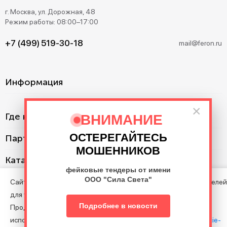
г. Москва, ул. Дорожная, 48
Режим работы: 08:00–17:00
+7 (499) 519-30-18
mail@feron.ru
Информация
×
Где купить?
ВНИМАНИЕ
ОСТЕРЕГАЙТЕСЬ
Партнерам
МОШЕННИКОВ
Каталог
фейковые тендеры от имени
ООО "Сила Света"
Сайт использует cookie с целью анализа поведения посетителей
для улучшения Сайта.
©2013–2026. Все права защищены. Данный сайт носит
Подробнее в новости
Продолжая пользоваться Сайтом, вы соглашаетесь на
информационно-справочный характер и не является публичной
использование файлов cookie в соответствии с нашими
Cookie-
офертой.